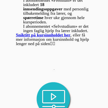
I abonnementet «Premium» er det
inkludert
18
innsendingsoppgaver
med personlig
tilbakemelding fra lærer, og
s
pørretime
hver uke gjennom hele
kursperioden.
I abonnementet «Selvstudium» er det
ingen faglig hjelp fra lærer inkludert.
Sniktitt på kursinnholdet her
, eller få
mer informasjon om kursinnhold og hjelp
lenger ned på siden👇🏻
-