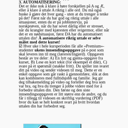
3. AUTOMATISERING:
Det er ikke nok å klare å høre forskjellen på A og Æ,
eller å klare å uttale A riktig i alle ord. Du må også
huske å gjøre det hver gang - uten at du trenger å tenke
på det! Først når du har god og riktig uttale i alle
situasjoner, enten du er på jobbintervju, på
norskprøven, når du har sovet dårlig eller er stresset,
når du krangler med kjæresten eller svigermor, eller når
det er en nødsituasjon, først DA har du automatisert
uttalen din!
Å automatisere riktig uttale er selve
målet med dette kurset!
☑️ Hver uke i hele kursperioden får alle «Premium»-
studenter
ukens innsendingsoppgave
på e-post som
skal leveres inn til meg (læreren/Ingjerd). Oppgaven
består av tre deler: A) En lytt og gjenta-oppgave fra
kurset, B) Lese en kort tekst (for eksempel et dikt), C)
svare på et spørsmål (snakke fritt). Du spiller inn svaret
ditt på video og sender videoen til meg. Dette er en
enkel oppgave som går raskt å gjennomføre, slik at den
kan kombineres med fulltidsjobb og familie. Jeg gir
deg tilbakemelding på video og forteller deg hva som
var bra, og hva du trenger å jobbe videre med for å
forbedre uttalen din. Den første og den siste
innsendingsoppgaven er litt større enn de andre, og du
får i tillegg til videoen en skriftlig vurdering (PDF)
hvor du kan se helt konkret svart på hvitt hvordan
uttalen din har forbedret seg.