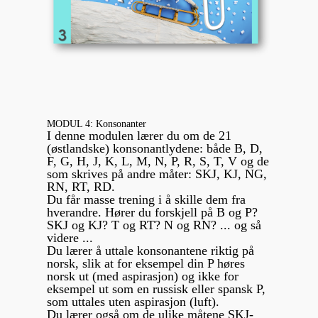
MODUL 4: Konsonanter
I denne modulen lærer du om de 21
(østlandske) konsonantlydene: både B, D,
F, G, H, J, K, L, M, N, P, R, S, T, V og de
som skrives på andre måter: SKJ, KJ, NG,
RN, RT, RD.
Du får masse trening i å skille dem fra
hverandre. Hører du forskjell på B og P?
SKJ og KJ? T og RT? N og RN? ... og så
videre ...
Du lærer å uttale konsonantene riktig på
norsk, slik at for eksempel din P høres
norsk ut (med aspirasjon) og ikke for
eksempel ut som en russisk eller spansk P,
som uttales uten aspirasjon (luft).
Du lærer også om de ulike måtene SKJ-