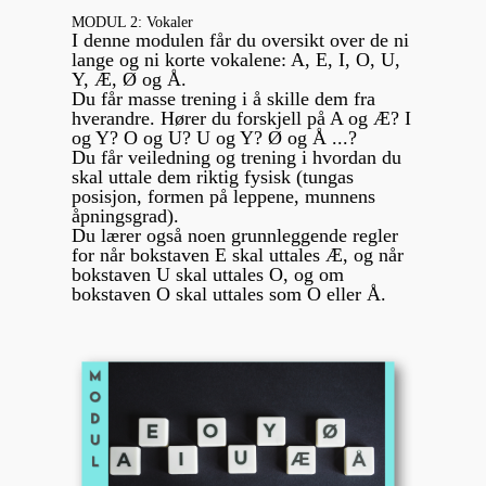
MODUL 2: Vokaler
I denne modulen får du oversikt over de ni
lange og ni korte vokalene: A, E, I, O, U,
Y, Æ, Ø og Å.
Du får masse trening i å skille dem fra
hverandre. Hører du forskjell på A og Æ? I
og Y? O og U? U og Y? Ø og Å ...?
Du får veiledning og trening i hvordan du
skal uttale dem riktig fysisk (tungas
posisjon, formen på leppene, munnens
åpningsgrad).
Du lærer også noen grunnleggende regler
for når bokstaven E skal uttales Æ, og når
bokstaven U skal uttales O, og om
bokstaven O skal uttales som O eller Å.