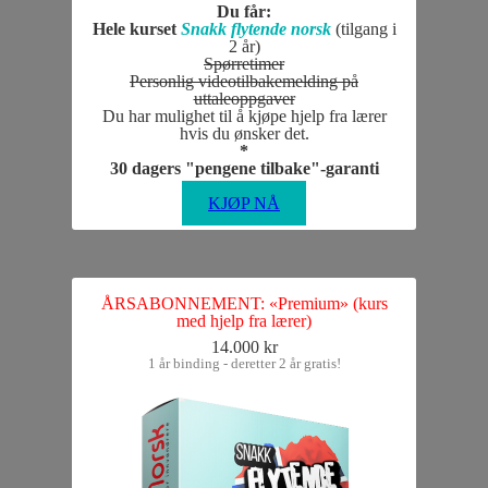
Du får:
Hele kurset
Snakk flytende norsk
(tilgang i
2 år)
Spørretimer
Personlig videotilbakemelding på
uttaleoppgaver
Du har mulighet til å kjøpe hjelp fra lærer
hvis du ønsker det.
*
30 dagers "pengene tilbake"-garanti
KJØP NÅ
ÅRSABONNEMENT: «Premium» (kurs
med hjelp fra lærer)
14.000 kr
1 år binding - deretter 2 år gratis!