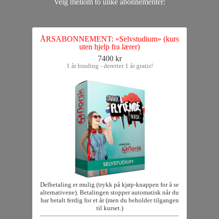
Velg mellom to ulike abonnementer:
ÅRSABONNEMENT: «Selvstudium» (kurs
uten hjelp fra lærer)
7400 kr
1 år binding - deretter 1 år gratis!
Delbetaling er mulig (trykk på kjøp-knappen for å se
alternativene). Betalingen stopper automatisk når du
har betalt ferdig for et år (men du beholder tilgangen
til kurset.)