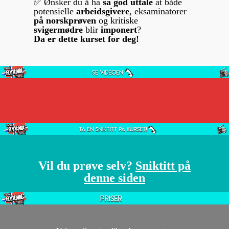
✅ Ønsker du å ha
så god uttale
at både
potensielle
arbeidsgivere
, eksaminatorer
på norskprøven
og kritiske
svigermødre
blir
imponert
?
Da er dette kurset for deg!
Vil du prøve selv?
Sniktitt på
denne siden