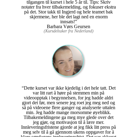
tilgangen til kurset i hele 5 år til. Tips: Skriv
notater fra hver tilbakemelding, og fokuser ekstra
på det. Stor takk til Ingjerd og hele teamet bak
skjermene, her ble det lagt ned en enorm
innsats!”
Barbara Vørs Geursen
(Kursdeltaker fra Nederland)
“Dette kurset var ikke kjedelig i det hele tatt. Det
var litt rart å høre på stemmen min på
videoopptak i begynnelsen, for jeg hadde aldri
gjort det før, men senere jeg roet jeg meg ned og
så på videoene flere ganger og analyserte uttalen
min. Jeg hadde mange morsomme øyeblikk.
Tilbakemeldingene ga meg mye glede over det
jeg gjør, og motivasjon til å lære mer.
Innleveringsfristene gjorde at jeg fikk litt press på
meg selv til å gå gjennom ukens oppgaver for å
klare søndagens innleveringsfrist. Det var akkurat