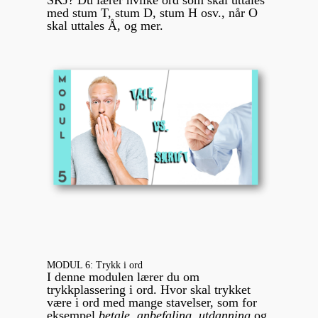
SKJ? Du lærer hvilke ord som skal uttales
med stum T, stum D, stum H osv., når O
skal uttales Å, og mer.
MODUL 6: Trykk i ord
I denne modulen lærer du om
trykkplassering i ord. Hvor skal trykket
være i ord med mange stavelser, som for
eksempel
betale
,
anbefaling
,
utdanning
og