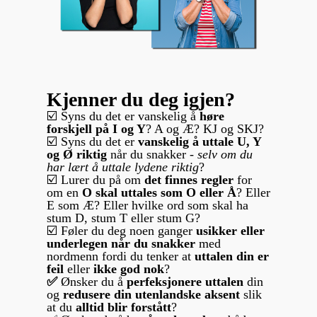
Kjenner du deg igjen?
☑️ Syns du det er vanskelig å
høre
forskjell på I og Y
? A og Æ? KJ og SKJ?
☑️ Syns du det er
vanskelig å uttale U, Y
og Ø riktig
når du snakker -
selv om du
har lært å uttale lydene riktig
?
☑️ Lurer du på om
det finnes regler
for
om en
O skal uttales som O eller Å
? Eller
E som Æ? Eller hvilke ord som skal ha
stum D, stum T eller stum G?
☑️ Føler du deg noen ganger
usikker eller
underlegen når du snakker
med
nordmenn fordi du tenker at
uttalen din er
feil
eller
ikke god nok
?
✅
Ønsker du å
perfeksjonere uttalen
din
og
redusere din utenlandske aksent
slik
at du
alltid blir forstått
?