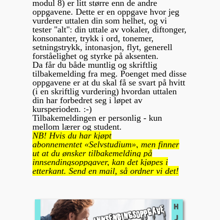
modul 8) er litt større enn de andre
oppgavene. Dette er en oppgave hvor jeg
vurderer uttalen din som helhet, og v
i
tester "alt": din uttale av vokaler, diftonger,
konsonanter, trykk i ord, tonemer,
setningstrykk, intonasjon, flyt, generell
forståelighet og styrke på aksenten.
Da får du både muntlig og skriftlig
tilbakemelding fra meg. Poenget med disse
oppgavene er at du skal få se svart på hvitt
(i en skriftlig vurdering) hvordan uttalen
din har forbedret seg i løpet av
kursperioden. :-)
Tilbakemeldingen er personlig - kun
mellom lærer og student.
NB! Hvis du har kjøpt
abonnementet «Selvstudium», men finner
ut at du ønsker tilbakemelding på
innsendingsoppgaver, kan det kjøpes i
etterkant. Send en mail, så ordner vi det!