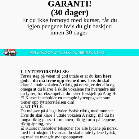
GARANTI!
(30 dager)
Er du ikke fornøyd med kurset, får du
igjen pengene hvis du gir beskjed
innen 30 dager.
1. LYTTEFORSTÅELSE:
Første steg på veien til god uttale er at du
kan høre
godt - du må trene opp ørene dine.
Hvis du skal
klare å uttale vokalen A riktig på norsk, er det alfa og
omega at du klarer å skille vokalene fra hverandre når
du lytter, for eksempel at du hører forskjell på A og Æ.
☑️ Kurset inneholder en mengde lytteoppgaver som
trener opp lytteforståelsen din!
2. UTTALE:
Du må øve på å lage lyden fysisk riktig med munnen.
Hvis du skal klare å uttale vokalen A riktig, må du ha
tunga riktig plassert i munnen, riktig form på leppene,
riktig åpning, osv.
☑️ Kurset inneholder leksjoner for alle lydene på norsk,
med instruksjon i hvordan du skal uttale lydene fysisk,
og med en mengde øvingsoppgaver.