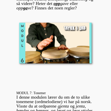
så videre? Heter det
opp
gave
eller
opp
ga
ve
? Finnes det noen regler?
MODUL 7: Tonemer
I denne modulen lærer du om de to ulike
tonemene (ordmelodiene) vi har på norsk.
Visste du at ordparene
gjenta
og
jenta
,
bønder
og
bønner
, og
løvet
og
løve
uttales