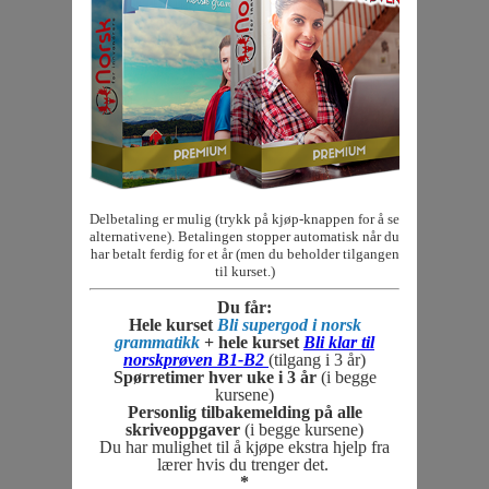
Delbetaling er mulig (trykk på kjøp-knappen for å se
alternativene). Betalingen stopper automatisk når du
har betalt ferdig for et år (men du beholder tilgangen
til kurset.)
Du får:
Hele kurset
Bli supergod i norsk
grammatikk
+ hele kurset
Bli klar til
norskprøven B1-B2
(tilgang i 3 år)
Spørretimer hver uke i 3 år
(i begge
kursene)
Personlig tilbakemelding på alle
skriveoppgaver
(i begge kursene)
Du har mulighet til å kjøpe ekstra hjelp fra
lærer hvis du trenger det.
*