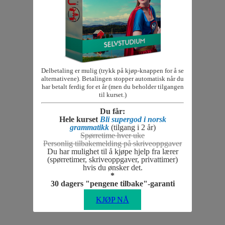
Delbetaling er mulig (trykk på kjøp-knappen for å se
alternativene). Betalingen stopper automatisk når du
har betalt ferdig for et år (men du beholder tilgangen
til kurset.)
Du får:
Hele kurset
Bli supergod i norsk
grammatikk
(tilgang i 2 år)
Spørretime hver uke
Personlig tilbakemelding på skriveoppgaver
Du har mulighet til å kjøpe hjelp fra lærer
(spørretimer, skriveoppgaver, privattimer)
hvis du ønsker det.
*
30 dagers "pengene tilbake"-garanti
KJØP NÅ