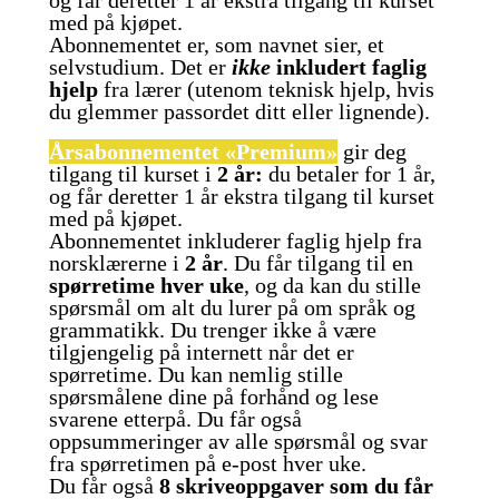
med på kjøpet.
Abonnementet er, som navnet sier, et
selvstudium. Det er
ikke
inkludert faglig
hjelp
fra lærer (utenom teknisk hjelp, hvis
du glemmer passordet ditt eller lignende).
Årsabonnementet «Premium»
gir deg
tilgang til kurset i
2 år:
du betaler for 1 år,
og får deretter 1 år ekstra tilgang til kurset
med på kjøpet.
Abonnementet inkluderer faglig hjelp fra
norsklærerne i
2 år
. Du får
tilgang til en
spørretime hver uke
, og da kan du stille
spørsmål om alt du lurer på om språk og
grammatikk. Du trenger ikke å være
tilgjengelig på internett når det er
spørretime. Du kan nemlig stille
spørsmålene dine på forhånd og lese
svarene etterpå. Du får også
oppsummeringer av alle spørsmål og svar
fra spørretimen på e-post hver uke.
Du får også
8 skriveoppgaver som du får