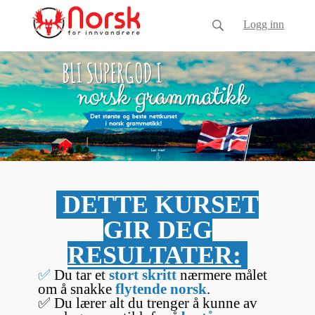
Logg inn
DETTE KURSET
GIR DEG
RESULTATER:
✅
Du tar et
stort skritt
nærmere målet
om å snakke
flytende norsk
.
✅ Du lærer alt du trenger å kunne av