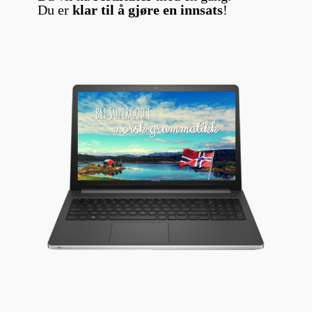
Du er
klar til å gjøre en innsats
!