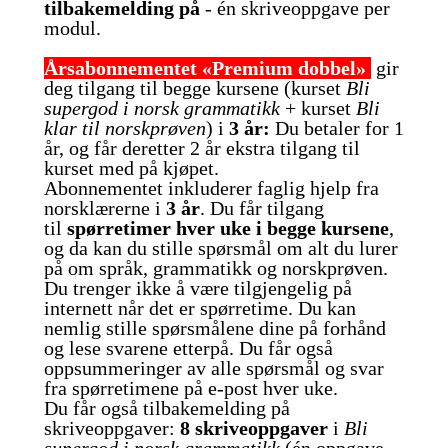
tilbakemelding på
- én skriveoppgave per
modul.
Årsabonnementet «Premium dobbel»
gir
deg tilgang til begge kursene (kurset
Bli
supergod i norsk grammatikk
+ kurset
Bli
klar til norskprøven
) i
3 år:
Du betaler for 1
år, og får deretter 2 år ekstra tilgang til
kurset med på kjøpet.
Abonnementet inkluderer faglig hjelp fra
norsklærerne i
3 år
. Du får
tilgang
til
spørretimer hver uke i begge kursene
,
og da kan du stille spørsmål om alt du lurer
på om språk, grammatikk og norskprøven.
Du trenger ikke å være tilgjengelig på
internett når det er spørretime. Du kan
nemlig stille spørsmålene dine på forhånd
og lese svarene etterpå. Du får også
oppsummeringer av alle spørsmål og svar
fra spørretimene på e-post hver uke.
Du får også tilbakemelding på
skriveoppgaver:
8 skriveoppgaver
i
Bli
supergod i norsk grammatikk
(én oppgave