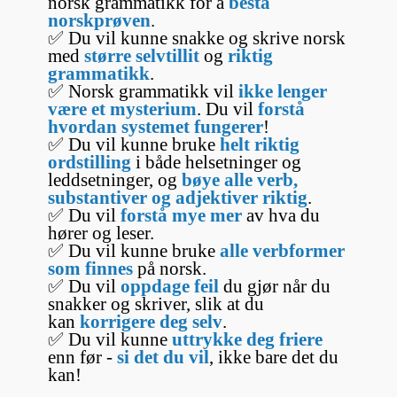
norsk grammatikk for å
bestå
norskprøven
.
✅ Du vil kunne snakke og skrive norsk
med
større selvtillit
og
riktig
grammatikk
.
✅ Norsk grammatikk vil
ikke lenger
være et mysterium
. Du vil
forstå
hvordan systemet fungerer
!
✅ Du vil kunne bruke
helt riktig
ordstilling
i både helsetninger og
leddsetninger, og
bøye alle verb,
substantiver og adjektiver riktig
.
✅ Du vil
forstå mye mer
av hva du
hører og leser.
✅ Du vil kunne bruke
alle verbformer
som finnes
på norsk.
✅ Du vil
oppdage feil
du gjør når du
snakker og skriver, slik at du
kan
korrigere deg selv
.
✅ Du vil kunne
uttrykke deg friere
enn før -
si det du vil
, ikke bare det du
kan!