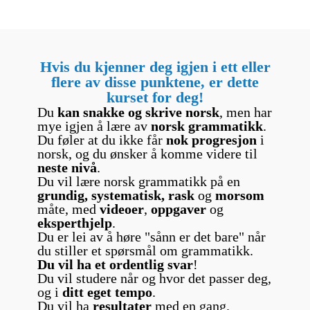
Hvis du kjenner deg igjen i ett eller
flere av disse punktene, er dette
kurset for deg!
Du
kan snakke og skrive norsk
, men har
mye igjen å lære av
norsk grammatikk
.
Du føler at du ikke får
nok progresjon
i
norsk, og du ønsker å komme videre til
neste nivå
.
Du vil lære norsk grammatikk på en
grundig, systematisk, rask
og
morsom
måte, med
videoer
,
oppgaver
og
eksperthjelp
.
Du er lei av å høre "sånn er det bare" når
du stiller et spørsmål om grammatikk.
Du vil ha et ordentlig svar
!
Du vil studere når og hvor det passer deg,
og i
ditt eget tempo
.
Du vil ha
resultater
med en gang.