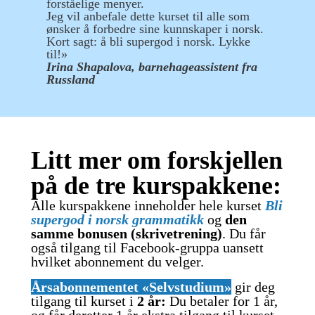
forståelige menyer.
Jeg vil anbefale dette kurset til alle som
ønsker å forbedre sine kunnskaper i norsk.
Kort sagt: å bli supergod i norsk. Lykke
til!»
Irina Shapalova, barnehageassistent fra
Russland
Litt mer om forskjellen
på de tre kurspakkene:
Alle kurspakkene inneholder hele kurset
Bli
supergod i norsk grammatikk
og
den
samme bonusen (skrivetrening)
. Du får
også tilgang til Facebook-gruppa uansett
hvilket abonnement du velger.
Årsabonnementet «Selvstudium»
gir deg
tilgang til kurset i
2 år:
Du betaler for 1 år,
og får deretter 1 år ekstra tilgang til kurset