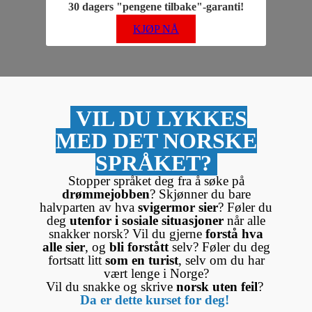
30 dagers "pengene tilbake"-garanti!
KJØP NÅ
VIL DU LYKKES
MED DET NORSKE
SPRÅKET?
Stopper språket deg fra å søke på
drømmejobben
? Skjønner du bare
halvparten av hva
svigermor sier
? Føler du
deg
utenfor i sosiale situasjoner
når alle
snakker norsk? Vil du gjerne
forstå hva
alle sier
, og
bli forstått
selv? Føler du deg
fortsatt litt
som en turist
, selv om du har
vært lenge i Norge?
Vil du snakke og skrive
norsk uten feil
?
Da er dette kurset for deg!