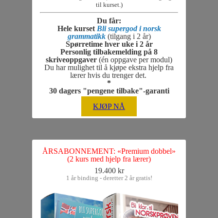
til kurset.)
Du får:
Hele kurset
Bli supergod i norsk
grammatikk
(tilgang i 2 år)
Spørretime hver uke i 2 år
Personlig tilbakemelding på 8
skriveoppgaver
(én oppgave per modul)
Du har mulighet til å kjøpe ekstra hjelp fra
lærer hvis du trenger det.
*
30 dagers "pengene tilbake"-garanti
KJØP NÅ
ÅRSABONNEMENT: «Premium dobbel»
(2 kurs med hjelp fra lærer)
19.400 kr
1 år binding - deretter 2 år gratis!